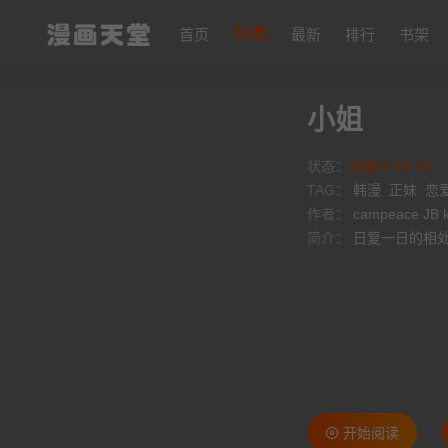
分类
首页
最新
排行
书架
小姐
状态：
连载中 02-10
TAG：
韩漫
正妹
恋
作者：
campeace JB 
简介：
日复一日的相处
开始阅读