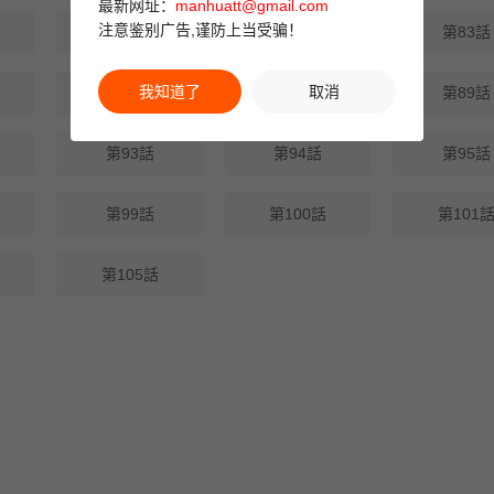
最新网址：
manhuatt@gmail.com
注意鉴别广告,谨防上当受骗！
第81話
第82話
第83話
我知道了
取消
第87話
第88話
第89話
第93話
第94話
第95話
第99話
第100話
第101
第105話