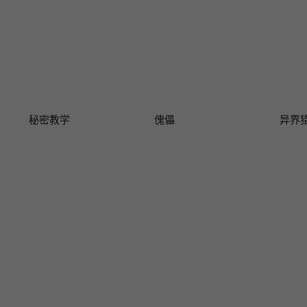
秘密教学
傀儡
异界