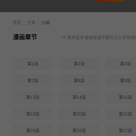
首页
分类
小姐
漫画章节
喜欢这本漫画就请不要忘记分享给你的朋
第1话
第2话
第3话
第7話
第8話
第9話
第13話
第14話
第15話
第19話
第20話
第21話
第25話
第26話
第27話