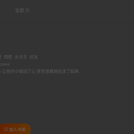
全部
爱
肉慾
女大生
好友
kzeus
 让他对小姐动了心 甚至想着她自渎了起来...
放入书架