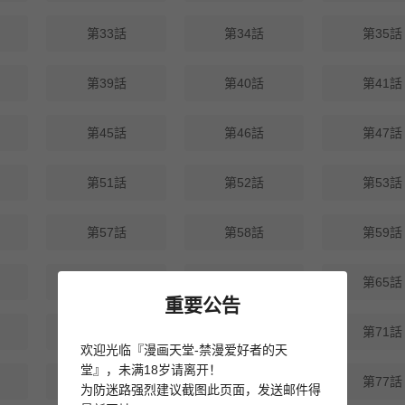
第33話
第34話
第35話
第39話
第40話
第41話
第45話
第46話
第47話
第51話
第52話
第53話
第57話
第58話
第59話
第63話
第64話
第65話
重要公告
第69話
第70話
第71話
欢迎光临『漫画天堂-禁漫爱好者的天
堂』，未满18岁请离开！
第75話
第76話
第77話
为防迷路强烈建议截图此页面，发送邮件得